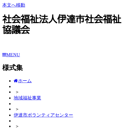
本文へ移動
社会福祉法人伊達市社会福祉
協議会
MENU
様式集
ホーム
＞
地域福祉事業
＞
伊達市ボランティアセンター
＞